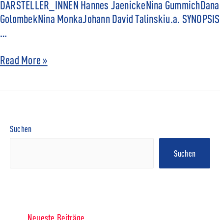
DARSTELLER_INNEN Hannes JaenickeNina GummichDana
GolombekNina MonkaJohann David Talinskiu.a. SYNOPSIS
…
Read More »
Suchen
Suchen
Neueste Beiträge