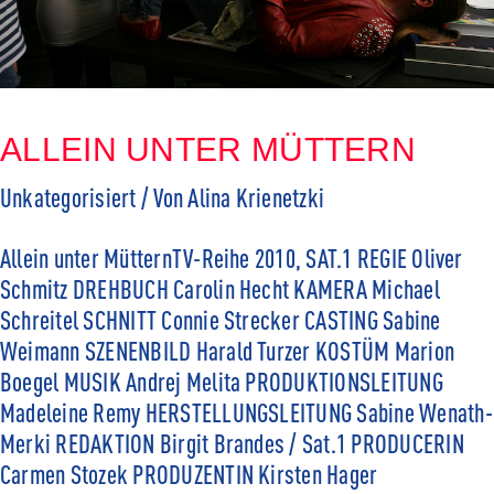
ALLEIN UNTER MÜTTERN
Unkategorisiert
/ Von
Alina Krienetzki
Allein unter MütternTV-Reihe 2010, SAT.1 REGIE Oliver
Schmitz DREHBUCH Carolin Hecht KAMERA Michael
Schreitel SCHNITT Connie Strecker CASTING Sabine
Weimann SZENENBILD Harald Turzer KOSTÜM Marion
Boegel MUSIK Andrej Melita PRODUKTIONSLEITUNG
Madeleine Remy HERSTELLUNGSLEITUNG Sabine Wenath-
Merki REDAKTION Birgit Brandes / Sat.1 PRODUCERIN
Carmen Stozek PRODUZENTIN Kirsten Hager