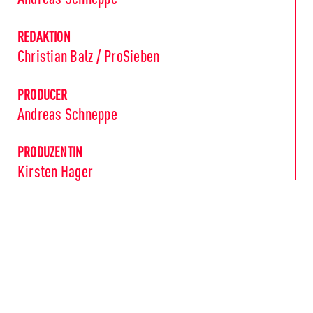
REDAKTION
Christian Balz / ProSieben
PRODUCER
Andreas Schneppe
PRODUZENTIN
Kirsten Hager
DARSTELLER_INNEN
Friederike Kempter
Tobias Kasimirowicz
Cesy Leonard
u.a.